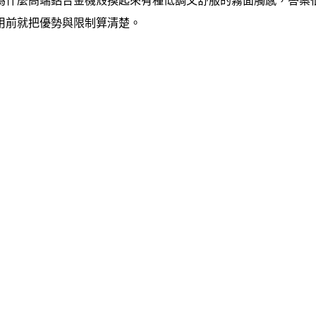
為什麼高端鋁合金機殼摸起來有種低調又舒服的霧面觸感，答案
用前就把優勢與限制算清楚。