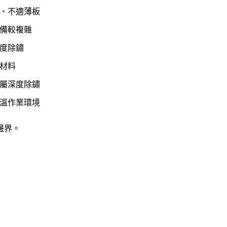
、不適薄板
備較複雜
度除鏽
材料
屬深度除鏽
溫作業環境
邊界。