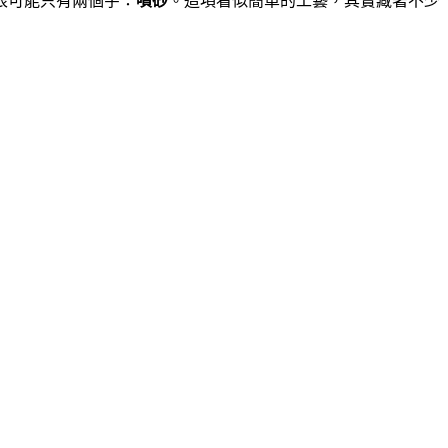
很可能只有兩個字：
噴砂
。這項看似簡單的工藝，其實藏著不少