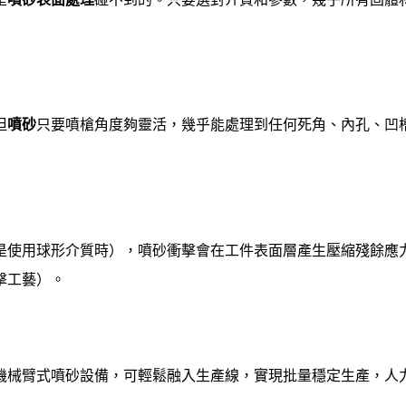
但
噴砂
只要噴槍角度夠靈活，幾乎能處理到任何死角、內孔、凹槽。
是使用球形介質時），噴砂衝擊會在工件表面層產生壓縮殘餘應
擊工藝）。
機械臂式噴砂設備，可輕鬆融入生產線，實現批量穩定生產，人