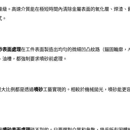
級。高速介質能在極短時間內清除金屬表面的氧化層、焊渣、舊塗料、油
式。
砂表面處理
在工件表面製造出均勻的微細凹凸紋路（錨固輪廓，Anch
、油槽，都強制要求噴砂前處理。
，很大比例都是透過
噴砂
工藝實現的。相較於機械拋光，噴砂能更
是
噴砂表面處理
碰不到的。只要選對介質和參數，幾乎所有固體