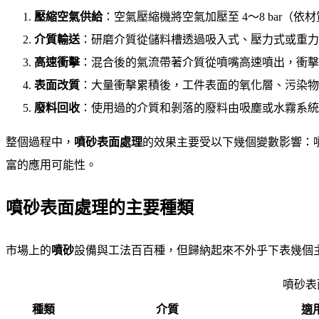
壓縮空氣供給
：空氣壓縮機將空氣加壓至 4～8 bar（
介質輸送
：研磨介質從儲料槽透過吸入式、壓力式或重力
高速衝擊
：混合後的氣流帶著介質從噴嘴高速噴出，衝擊
表面改質
：大量衝擊累積後，工件表面的氧化層、污染物
廢料回收
：使用過的介質和剝落的廢料由吸塵或水霧系統
整個過程中，
噴砂表面處理
的效果主要受以下幾個變數影響：
富的應用可能性。
噴砂表面處理的主要種類
市場上的
噴砂
設備與工法百百種，但歸納起來不外乎下表幾個
噴砂表
種類
介質
適