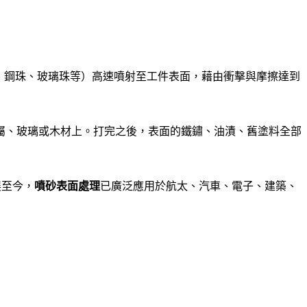
磨介質（如砂粒、鋼珠、玻璃珠等）高速噴射至工件表面，藉由衝擊與摩擦達到
屬、玻璃或木材上。打完之後，表面的鐵鏽、油漬、舊塗料全部
展至今，
噴砂表面處理
已廣泛應用於航太、汽車、電子、建築、