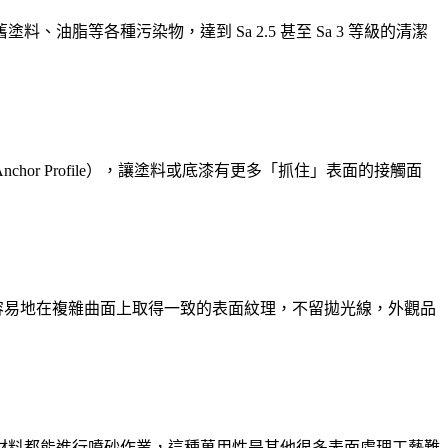
脂等各種污染物，達到 Sa 2.5 甚至 Sa 3 等級的清潔
or Profile），讓塗料或底漆有更多「抓住」表面的接觸面
容易地在複雜曲面上取得一致的表面紋理，不留拋光線，外觀品
材料都能進行噴砂作業，這種萬用性是其他很多表面處理工藝難