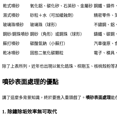
乾式噴砂
氧化鋁、碳化矽、石英砂、金屬砂
鋼鐵、鑄件
濕式噴砂
砂粒＋水（可加緩蝕劑）
精密零件、
玻璃珠噴砂
玻璃珠（球形）
不鏽鋼、鋁
鋼砂/鋼珠噴砂
鋼砂（角形）或鋼珠（球形）
鑄鐵、碳鋼
蘇打噴砂
碳酸氫鈉（小蘇打）
汽車復原、
乾冰噴砂
固態二氧化碳顆粒
電子、模具
除了上表所列，近年也出現以氧化鋯珠、棕剛玉、核桃殼粉等
噴砂表面處理的優點
講了這麼多背景知識，終於要進入重頭戲了。
噴砂表面處理
能
1. 除鏽除垢效率無可取代