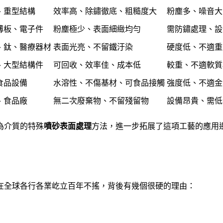
、重型結構
效率高、除鏽徹底、粗糙度大
粉塵多、噪音大
薄板、電子件
粉塵極少、表面細緻均勻
需防鏽處理、設
、鈦、醫療器材
表面光亮、不留鐵汙染
硬度低、不適重
、大型結構件
可回收、效率佳、成本低
較重、不適軟質
食品設備
水溶性、不傷基材、可食品接觸
強度低、不適金
、食品廠
無二次廢棄物、不留殘留物
設備昂貴、需低
為介質的特殊
噴砂表面處理
方法，進一步拓展了這項工藝的應用
在全球各行各業屹立百年不搖，背後有幾個很硬的理由：