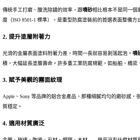
傳統手工打磨、酸洗除鏽的效率，跟
噴砂
相比根本不是同一個量
度（ISO 8501-1 標準），是重型防腐塗裝前的首選表面整備方
2. 提升塗層附著力
光滑的金屬表面塗料附著力差，時間一長就容易剝落起泡。
噴
積，大幅延長塗層壽命。許多重工業防腐規範，如船舶、橋梁
3. 賦予美觀的霧面紋理
Apple、Sony 等品牌的鋁合金產品，那種細膩均勻的磨砂感
質穩定。
4. 適用材質廣泛
金屬、玻璃、陶瓷、石材、塑膠、木材……幾乎沒有什麼材質