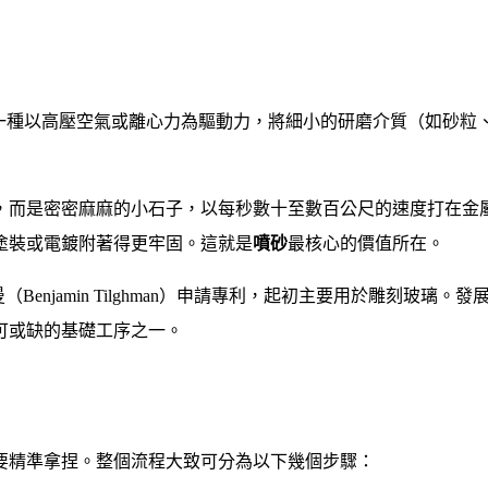
ive Blasting，是一種以高壓空氣或離心力為驅動力，將細小的研
，而是密密麻麻的小石子，以每秒數十至數百公尺的速度打在金
塗裝或電鍍附著得更牢固。這就是
噴砂
最核心的價值所在。
Benjamin Tilghman）申請專利，起初主要用於雕刻玻璃。發
可或缺的基礎工序之一。
要精準拿捏。整個流程大致可分為以下幾個步驟：